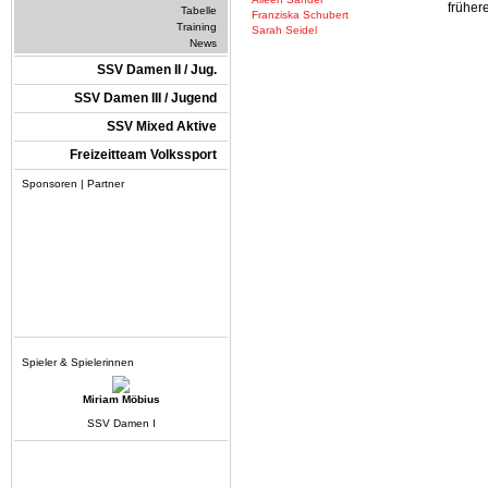
früher
Tabelle
Franziska Schubert
Training
Sarah Seidel
News
SSV Damen II / Jug.
SSV Damen III / Jugend
SSV Mixed Aktive
Freizeitteam Volkssport
Sponsoren | Partner
Spieler & Spielerinnen
Miriam Möbius
SSV Damen I