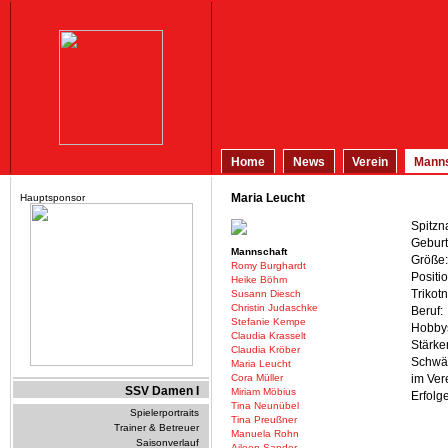
Home
News
Verein
Manns
Maria Leucht
Hauptsponsor
Spitzn
Geburt
Mannschaft
Größe:
Romy Burghardt
Positio
Heike Böhm
Trikot
Susann Diesch
Christin Judaschke
Beruf:
Stefanie Kempe
Hobby
Claudia Krasselt
Stärke
Claudia Kröber
Schwä
Maria Leucht
Cora Müller
im Vere
SSV Damen I
Miriam Möbius
Erfolge
Tina Neunübel
Spielerportraits
Tina Preußner
Trainer & Betreuer
Manuela Rohn
Saisonverlauf
Aileen Sander