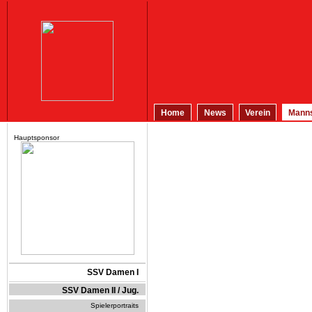
Home
News
Verein
Manns
Hauptsponsor
SSV Damen I
SSV Damen II / Jug.
Spielerportraits