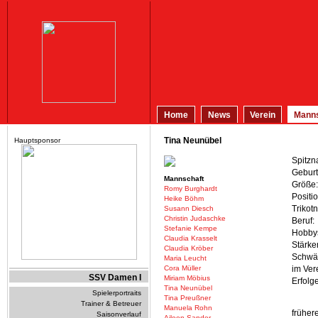
Home
News
Verein
Manns
Tina Neunübel
Hauptsponsor
Spitzn
Geburt
Mannschaft
Größe:
Romy Burghardt
Positio
Heike Böhm
Trikot
Susann Diesch
Christin Judaschke
Beruf:
Stefanie Kempe
Hobby
Claudia Krasselt
Stärke
Claudia Kröber
Schwä
Maria Leucht
Cora Müller
im Vere
SSV Damen I
Miriam Möbius
Erfolge
Tina Neunübel
Spielerportraits
Tina Preußner
Trainer & Betreuer
Manuela Rohn
früher
Saisonverlauf
Aileen Sander