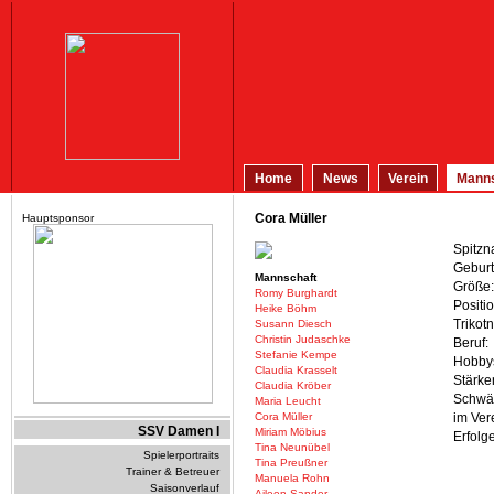
Home
News
Verein
Manns
Cora Müller
Hauptsponsor
Spitzn
Geburt
Mannschaft
Größe:
Romy Burghardt
Positio
Heike Böhm
Trikot
Susann Diesch
Christin Judaschke
Beruf:
Stefanie Kempe
Hobby
Claudia Krasselt
Stärke
Claudia Kröber
Schwä
Maria Leucht
Cora Müller
im Vere
SSV Damen I
Miriam Möbius
Erfolge
Tina Neunübel
Spielerportraits
Tina Preußner
Trainer & Betreuer
Manuela Rohn
Saisonverlauf
Aileen Sander