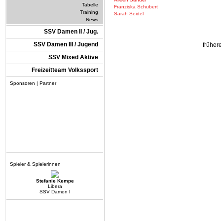
Tabelle
Franziska Schubert
Training
Sarah Seidel
News
SSV Damen II / Jug.
SSV Damen III / Jugend
früher
SSV Mixed Aktive
Freizeitteam Volkssport
Sponsoren | Partner
Spieler & Spielerinnen
Stefanie Kempe
Libera
SSV Damen I