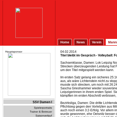
Home
News
Verein
Manns
04.02.2014
Hauptsponsor
Titel bleibt im Gespräch - Volleyball: F
Sachsenklasse, Damen: Lok Leipzig Nordo
Strecken überzeugenden Leistung hat Fo
um den Titel mitgespielt werden kann.
Im ersten Satz gelang ein sicheres 25:
aus, als wäre Lichtenstein nicht zu sto
musste sich strecken, um noch mit 26:24
Sascha Grieshammer wieder souveräner
Leipzigerinnen in ihrem ersten Spiel. S
kämpften im ersten Abschnitt verbissen
SSV Damen I
Bezirksliga, Damen: Die dritte Lichtens
Pflichtsieg gegen den Vorletzten aus M
Spielerportraits
auch noch einen 3:2-Erfolg. Vor allem im
Trainer & Betreuer
wurde gewonnen, ehe Oelsnitz besser d
Saisonverlauf