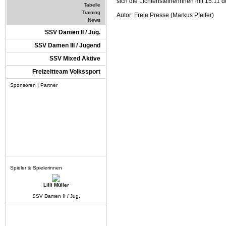
sich die Lichtensteinerinnen mit 15:11 d
Tabelle
Training
Autor: Freie Presse (Markus Pfeifer)
News
SSV Damen II / Jug.
SSV Damen III / Jugend
SSV Mixed Aktive
Freizeitteam Volkssport
Sponsoren | Partner
Spieler & Spielerinnen
Lilli Müller
SSV Damen II / Jug.