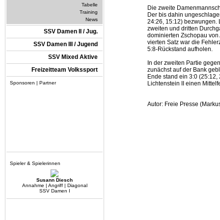
Tabelle
Die zweite Damenmannschaf
Training
Der bis dahin ungeschlagen
News
24:26, 15:12) bezwungen. L
zweiten und dritten Durchg
SSV Damen II / Jug.
dominierten Zschopau von 
vierten Satz war die Fehle
SSV Damen III / Jugend
5:8-Rückstand aufholen.
SSV Mixed Aktive
In der zweiten Partie geg
Freizeitteam Volkssport
zunächst auf der Bank geb
Ende stand ein 3:0 (25:12, 
Sponsoren | Partner
Lichtenstein II einen Mittelf
Autor: Freie Presse (Markus 
Spieler & Spielerinnen
Susann Diesch
Annahme | Angriff | Diagonal
SSV Damen I