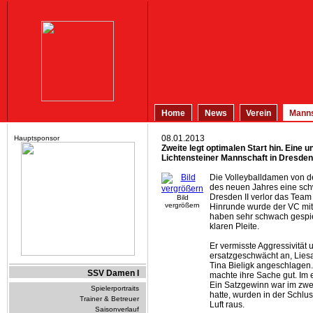
Home
News
Verein
Manns
08.01.2013
Hauptsponsor
Zweite legt optimalen Start hin. Eine 
Lichtensteiner Mannschaft in Dresden
Die Volleyballdamen von de
des neuen Jahres eine sch
Dresden II verlor das Team 
Bild
vergrößern
Hinrunde wurde der VC mit 
haben sehr schwach gespiel
klaren Pleite.
Er vermisste Aggressivität 
ersatzgeschwächt an, Lies
Tina Bieligk angeschlagen.
SSV Damen I
machte ihre Sache gut. Im 
Ein Satzgewinn war im zwe
Spielerportraits
hatte, wurden in der Schlus
Trainer & Betreuer
Luft raus.
Saisonverlauf