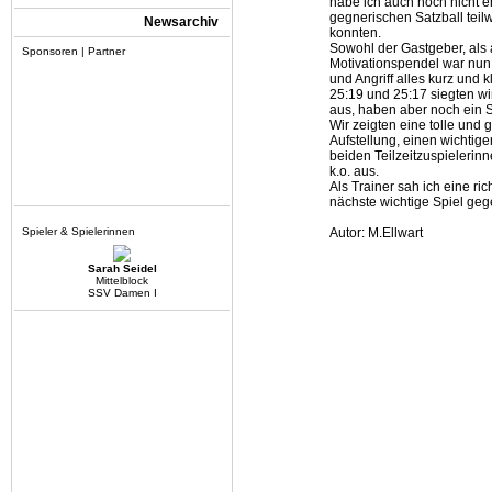
habe ich auch noch nicht e
gegnerischen Satzball teilw
Newsarchiv
konnten.
Sowohl der Gastgeber, als a
Sponsoren | Partner
Motivationspendel war nun 
und Angriff alles kurz und 
25:19 und 25:17 siegten wi
aus, haben aber noch ein S
Wir zeigten eine tolle und
Aufstellung, einen wichtige
beiden Teilzeitzuspielerin
k.o. aus.
Als Trainer sah ich eine r
nächste wichtige Spiel gege
Spieler & Spielerinnen
Autor: M.Ellwart
Sarah Seidel
Mittelblock
SSV Damen I