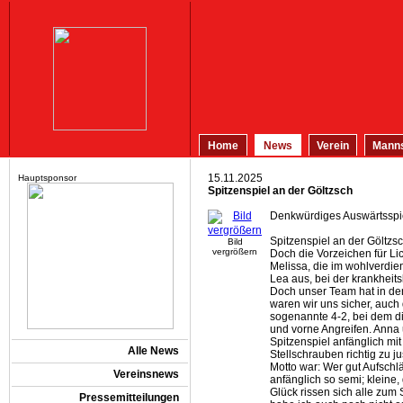
Home
News
Verein
Manns
15.11.2025
Hauptsponsor
Spitzenspiel an der Göltzsch
Denkwürdiges Auswärtsspie
Spitzenspiel an der Göltzsc
Bild
vergrößern
Doch die Vorzeichen für Li
Melissa, die im wohlverdie
Lea aus, bei der krankheits
Doch unser Team hat in de
waren wir uns sicher, auch 
sogenannte 4-2, bei dem d
und vorne Angreifen. Anna 
Spitzenspiel anfänglich mi
Alle News
Stellschrauben richtig zu ju
Motto war: Wer gut Aufschl
Vereinsnews
anfänglich so semi; kleine
Glück rissen sich alle zu
Pressemitteilungen