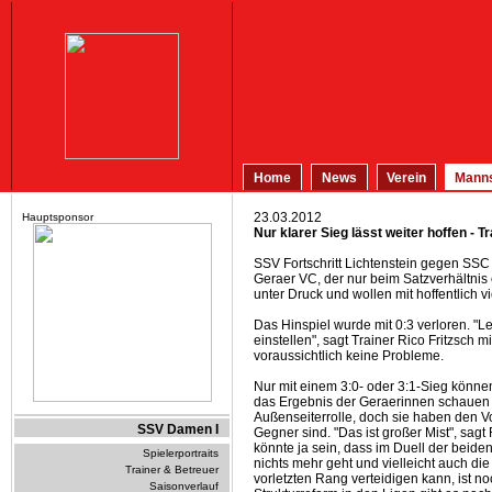
Home
News
Verein
Manns
23.03.2012
Hauptsponsor
Nur klarer Sieg lässt weiter hoffen - 
SSV Fortschritt Lichtenstein gegen SSC L
Geraer VC, der nur beim Satzverhältnis
unter Druck und wollen mit hoffentlich 
Das Hinspiel wurde mit 0:3 verloren. "L
einstellen", sagt Trainer Rico Fritzsch m
voraussichtlich keine Probleme.
Nur mit einem 3:0- oder 3:1-Sieg können
das Ergebnis der Geraerinnen schauen
Außenseiterrolle, doch sie haben den V
SSV Damen I
Gegner sind. "Das ist großer Mist", sagt
könnte ja sein, dass im Duell der beide
Spielerportraits
nichts mehr geht und vielleicht auch die
Trainer & Betreuer
vorletzten Rang verteidigen kann, ist no
Saisonverlauf