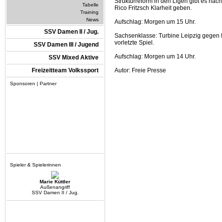
Strukturreform in den Ligen gibt es nach
Tabelle
Rico Fritzsch Klarheit geben.
Training
News
Aufschlag: Morgen um 15 Uhr.
SSV Damen II / Jug.
Sachsenklasse: Turbine Leipzig gegen For
vorletzte Spiel.
SSV Damen III / Jugend
Aufschlag: Morgen um 14 Uhr.
SSV Mixed Aktive
Freizeitteam Volkssport
Autor: Freie Presse
Sponsoren | Partner
Spieler & Spielerinnen
Marie Küttler
Außenangriff
SSV Damen II / Jug.