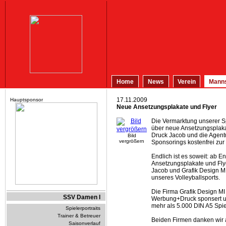
Home
News
Verein
Manns
17.11.2009
Hauptsponsor
Neue Ansetzungsplakate und Flyer
Die Vermarktung unserer Sp
über neue Ansetzungsplaka
Druck Jacob und die Agentu
Bild
vergrößern
Sponsorings kostenfrei zur
Endlich ist es soweit: ab E
Ansetzungsplakate und Fly
Jacob und Grafik Design M
unseres Volleyballsports.
Die Firma Grafik Design MI
SSV Damen I
Werbung+Druck sponsert u
mehr als 5.000 DIN A5 Spiel
Spielerportraits
Trainer & Betreuer
Beiden Firmen danken wir an
Saisonverlauf