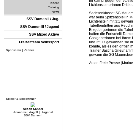
im Kampf gegen den Abstieg
Tabelle
Lichtensteinerinnen Drittlet
Training
News
Sachsenklasse: SG Mauersbe
war beim Spitzenspiel in 
SSV Damen II / Jug.
Lichtenstein mit 3:1 gewa
Tabellendritten aus Reudni
SSV Damen III / Jugend
Erzgebirgerinnen die Tabell
hatten die Fortschritt-Da
SSV Mixed Aktive
Gastgeberinnen bei ihrem H
Freizeitteam Volkssport
und 25:17 gewannen sie di
konnte, als es den dritten
Sponsoren | Partner
Trainer Sascha Grießhamme
gewann die SG Mauersberg 
Autor: Freie Presse (Markus 
Spieler & Spielerinnen
Aileen Sander
Annahme | Angriff | Diagonal
SSV Damen I