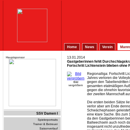
Home
News
Verein
Manns
13.01.2014
Hauptsponsor
Gastgeberinnen fehlt Durchschlagskraf
Fortschritt Lichtenstein blieben ohne 
Regionalliga: Fortschritt 
Jahres verloren die Volleyb
gegen den Tabellendritten 
Bild
vergrößern
gesamten etatmäßigen Außen
gegen die ohnehin favorisie
der zweiten Mannschaft au
Die ersten beiden Sätze lie
verlor aber am Ende dennoc
Schwächephasen geleistet",
SSV Damen I
eine klare Sache. Bis zum 
da den Gastgeberinnen bei 
Spielerportraits
Ballwechseln auch noch da
Trainer & Betreuer
insgesamt nicht unzufriede
Saisonverlauf