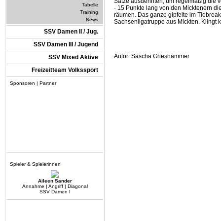
Sätze ausdehnten, um regelmäßig die vö
Tabelle
- 15 Punkte lang von den Micktenern di
Training
räumen. Das ganze gipfelte im Tiebreak
News
Sachsenligatruppe aus Mickten. Klingt 
SSV Damen II / Jug.
SSV Damen III / Jugend
Autor: Sascha Grieshammer
SSV Mixed Aktive
Freizeitteam Volkssport
Sponsoren | Partner
Spieler & Spielerinnen
Aileen Sander
Annahme | Angriff | Diagonal
SSV Damen I