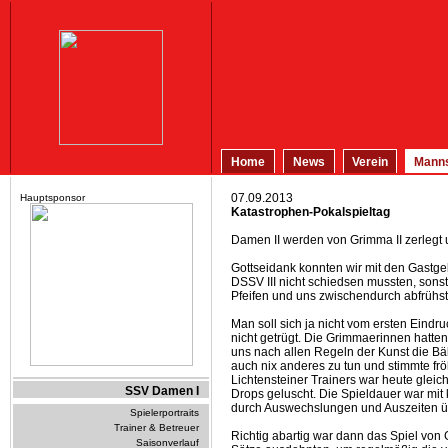
Home
News
Verein
Manns
07.09.2013
Hauptsponsor
Katastrophen-Pokalspieltag
Damen II werden von Grimma II zerlegt
Gottseidank konnten wir mit den Gastge
DSSV III nicht schiedsen mussten, son
Pfeifen und uns zwischendurch abfrühst
Man soll sich ja nicht vom ersten Eindr
nicht getrügt. Die Grimmaerinnen hatten
uns nach allen Regeln der Kunst die Bä
auch nix anderes zu tun und stimmte frö
Lichtensteiner Trainers war heute glei
SSV Damen I
Drops geluscht. Die Spieldauer war mi
durch Auswechslungen und Auszeiten üb
Spielerportraits
Trainer & Betreuer
Richtig abartig war dann das Spiel von
Saisonverlauf