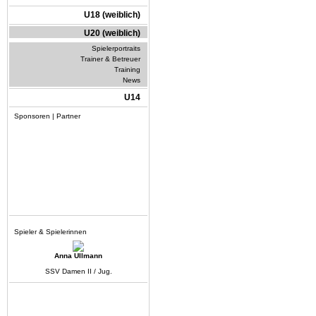
U18 (weiblich)
U20 (weiblich)
Spielerportraits
Trainer & Betreuer
Training
News
U14
Sponsoren | Partner
Spieler & Spielerinnen
Anna Ullmann
SSV Damen II / Jug.